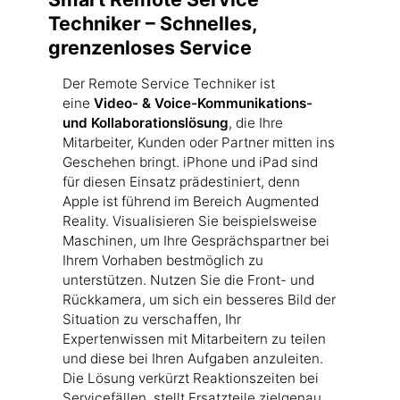
einen tiefen Einblick zur Performance.
Wartungsintervalle präziser planen
Techniker – Schnelles,
Dadurch schaffen Sie einen neuen Zugang
können. Mit der Unterstützung von smarten
grenzenloses Service
zu Ihren Endkunden: So können Sie
Devices wie iPhone oder iPad werden
digitale Plattformen in Verbindung mit
Wartungseinsätze mit firmenexternen
Der Remote Service Techniker ist
iPhone oder iPad kreieren, um
Spezialisten vereinfacht. Intelligente Apps
eine
Video- & Voice-Kommunikations-
Maschinenstatus zu visualisieren und aktiv
leiten Ihre Mitarbeiter via Video-Call und
und Kollaborationslösung
, die Ihre
Services wie Wartungen oder
Augmented Reality bei der Fehlerbehebung
Mitarbeiter, Kunden oder Partner mitten ins
Ersatzteilbestellungen anbieten. Sie
an und helfen dabei, Ihre
Geschehen bringt. iPhone und iPad sind
erweitern nicht nur Ihr Wertangebot,
Gesamtanlageneffektivität zu optimieren.
für diesen Einsatz prädestiniert, denn
sondern unterstützen Ihre Kunden laufend
Apple ist führend im Bereich Augmented
bei der Erhöhung der
Reality. Visualisieren Sie beispielsweise
Gesamtanlageneffektivität.
Maschinen, um Ihre Gesprächspartner bei
Ihrem Vorhaben bestmöglich zu
unterstützen. Nutzen Sie die Front- und
Rückkamera, um sich ein besseres Bild der
Situation zu verschaffen, Ihr
Expertenwissen mit Mitarbeitern zu teilen
und diese bei Ihren Aufgaben anzuleiten.
Die Lösung verkürzt Reaktionszeiten bei
Servicefällen, stellt Ersatzteile zielgenau