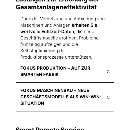
Gesamtanlageneffektivität
Dank der Vernetzung und Anbindung von
Maschinen und Anlagen
erhalten Sie
wertvolle Echtzeit-Daten
, die neue
Geschäftsmodelle eröffnen, Probleme
frühzeitig aufzeigen und die
Selbstoptimierung der
Produktionsprozesse unterstützen.
FOKUS PRODUKTION – AUF ZUR
SMARTEN FABRIK
Im Produktionsbetrieb stehen Ihnen neue
FOKUS MASCHINENBAU – NEUE
Datenquellen zur Verfügung, die ein
GESCHÄFTSMODELLE ALS WIN-WIN-
schnelles Eingreifen und Anpassen
SITUATION
möglich machen. Produktions- und
Maschinen-Probleme werden besser
Mithilfe der verfügbaren Maschinendaten
erkannt, da Sie dank Alarmen
Ihrer installierten Anlage bekommen Sie
augenblicklich reagieren und
Smart Remote Service